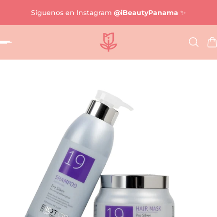
Síguenos en Instagram
@iBeautyPanama
✨
al contenido