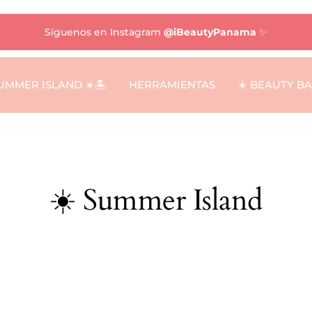
Síguenos en Instagram
@iBeautyPanama
✨
UMMER ISLAND ☀️🏝️
HERRAMIENTAS
☀️ BEAUTY B
☀️ Summer Island