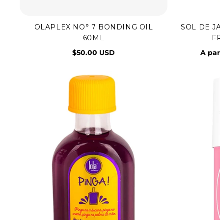
OLAPLEX NO° 7 BONDING OIL
SOL DE J
Agregar al carrito
60ML
F
$50.00 USD
A par