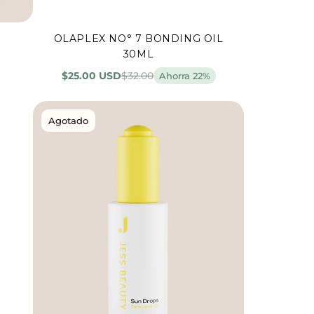
OLAPLEX NO° 7 BONDING OIL
Agregar al carrito
30ML
$25.00 USD
$32.00
Ahorra 22%
Agotado