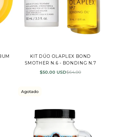
 BUM
KIT DÚO OLAPLEX BOND
Vista rápida
SMOTHER N.6 - BONDING N.7
$50.00 USD
$64.00
Agotado