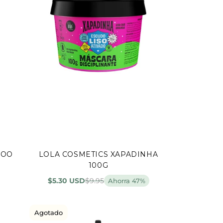
POO
LOLA COSMETICS XAPADINHA
Agregar al carrito
100G
$5.30 USD
$9.95
Ahorra 47%
Agotado