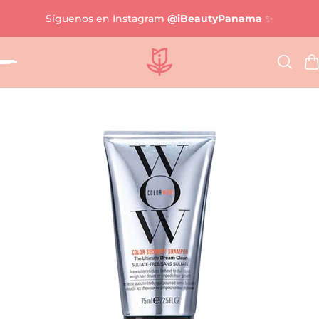
Síguenos en Instagram
@iBeautyPanama
✨
al contenido