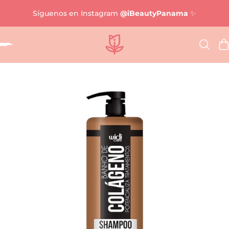
Síguenos en Instagram
@iBeautyPanama
✨
al contenido