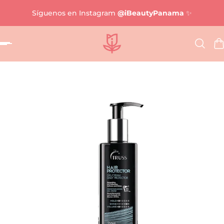
Síguenos en Instagram
@iBeautyPanama
✨
al contenido