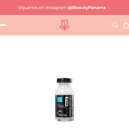
Síguenos en Instagram
@iBeautyPanama
✨
al contenido