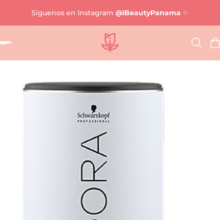
Síguenos en Instagram
@iBeautyPanama
✨
al contenido