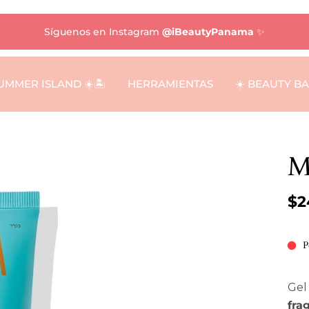
Síguenos en Instagram
@iBeautyPanama
✨
UMMER ISLAND ☀️🏝️
HERRAMIENTAS
☀️ BEAUTY B
M
$2
P
Gel
fra