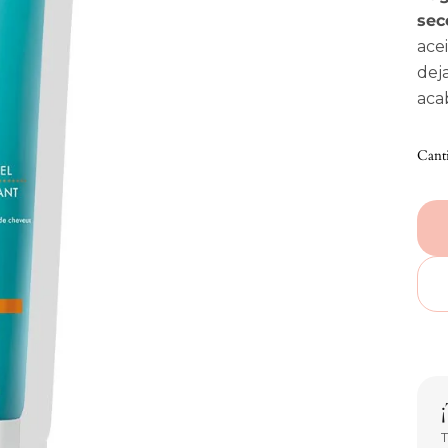
sec
ace
deja
aca
Cant
T