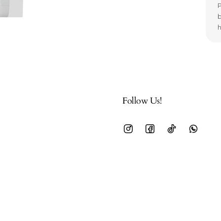
P
b
h
Follow Us!