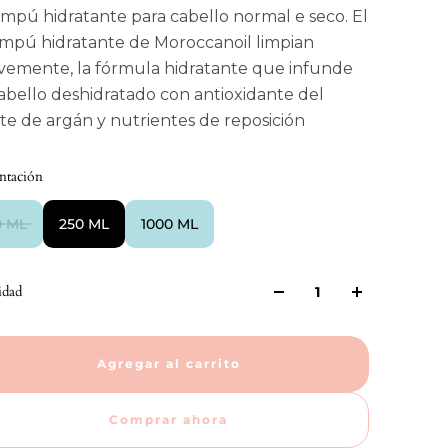
mpú hidratante para cabello normal e seco. El
mpú hidratante de Moroccanoil limpian
vemente, la fórmula hidratante que infunde
cabello deshidratado con antioxidante del
ite de argán y nutrientes de reposición
ntación
0 ML
250 ML
1000 ML
idad
Agregar al carrito
Comprar ahora