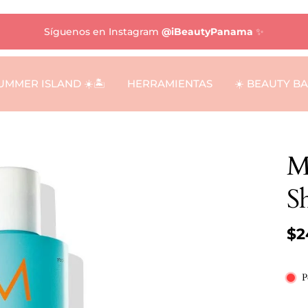
Síguenos en Instagram
@iBeautyPanama
✨
UMMER ISLAND ☀️🏝️
HERRAMIENTAS
☀️ BEAUTY B
M
S
$2
P