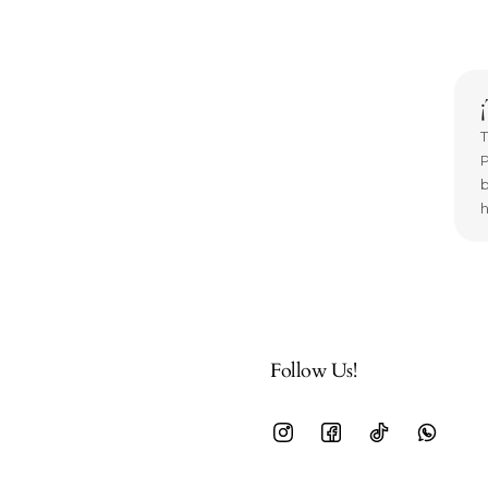
T
P
b
h
Follow Us!