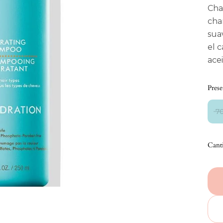
Cha
cha
sua
el 
ace
Prese
7
Cant