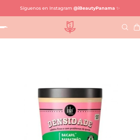
Síguenos en Instagram
@iBeautyPanama
✨
al contenido