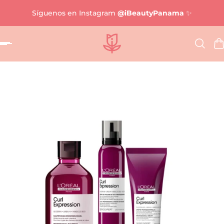
Síguenos en Instagram
@iBeautyPanama
✨
al contenido