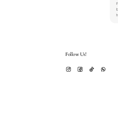
P
b
h
Follow Us!