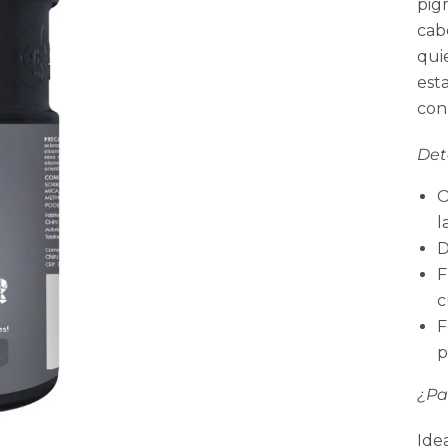
pig
cab
qui
est
con
Deta
O
l
D
F
c
F
p
¿Pa
Ide