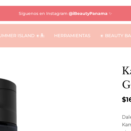
Síguenos en Instagram
@iBeautyPanama
✨
UMMER ISLAND ☀️🏝️
HERRAMIENTAS
☀️ BEAUTY B
K
G
$1
Dale
Kam