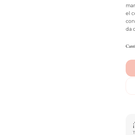
man
el 
con
da c
Cant
T