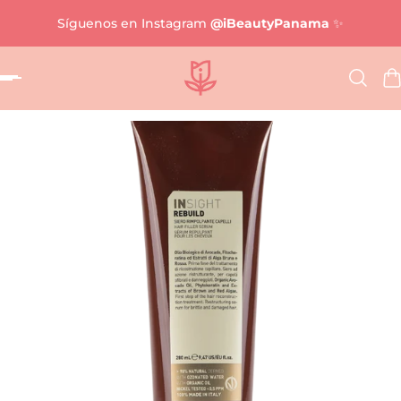
Síguenos en Instagram
@iBeautyPanama
✨
al contenido