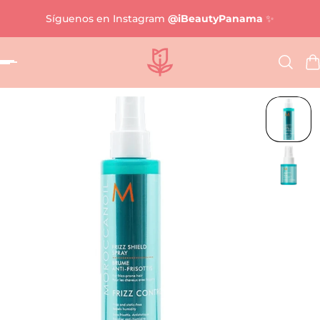
Síguenos en Instagram
@iBeautyPanama
✨
al contenido