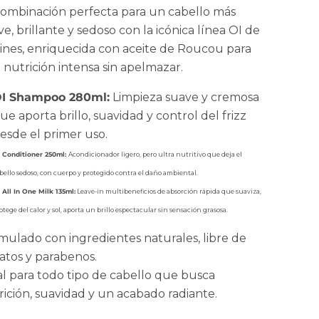
combinación perfecta para un cabello más
e, brillante y sedoso con la icónica línea OI de
ines, enriquecida con aceite de Roucou para
 nutrición intensa sin apelmazar.
I Shampoo 280ml:
Limpieza suave y cremosa
ue aporta brillo, suavidad y control del frizz
esde el primer uso.
 Conditioner 250ml:
Acondicionador ligero, pero ultra nutritivo que deja el
bello sedoso, con cuerpo y protegido contra el daño ambiental.
 All In One Milk 135ml:
Leave-in multibeneficios de absorción rápida que suaviza,
otege del calor y sol, aporta un brillo espectacular sin sensación grasosa.
mulado con ingredientes naturales, libre de
fatos y parabenos.
al para todo tipo de cabello que busca
rición, suavidad y un acabado radiante.