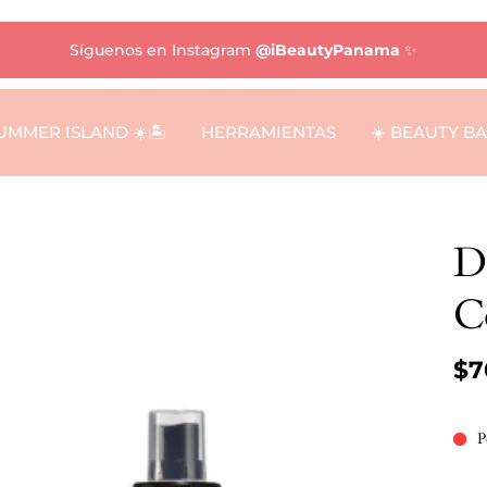
Síguenos en Instagram
@iBeautyPanama
✨
UMMER ISLAND ☀️🏝️
HERRAMIENTAS
☀️ BEAUTY B
D
C
$7
P