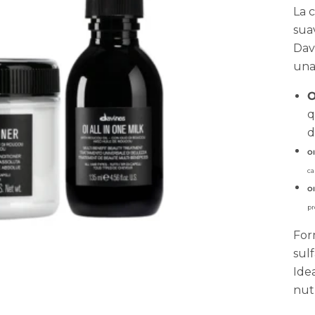
La 
suav
Dav
una
O
q
d
OI
ca
OI
pr
For
sul
Ide
nut