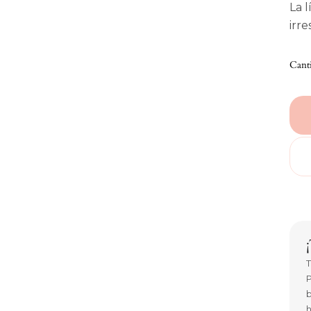
La 
irre
Cant
T
P
b
h